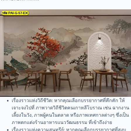
เรื่องราวแห่งวิถีชีวิต: หากคุณเลือกบรรยากาศที่คึกคัก ให้
เจาะจงไปที่ ภาพวาดวิถีชีวิตคนเกาหลีโบราณ เช่น ฉากงาน
เลี้ยงในวัง, ภาพผู้คนในตลาด หรือภาพเทศกาลต่างๆ ซึ่งเป็น
ภาพตกแต่งร้านอาหารแนววัฒนธรรม ที่เข้าถึงง่าย
เรื่องราวแห่งความสุนทรีย์: หากคุณเลือกบรรยากาศที่สงบ