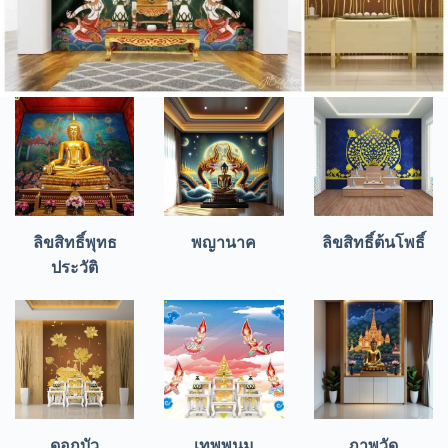
ลิขสิทธิ์พุทธ
พญานาค
ลิขสิทธิ์ต้นโพธิ์
ประวัติ
ดอกบัว
เทพพนม
ภาพวัด