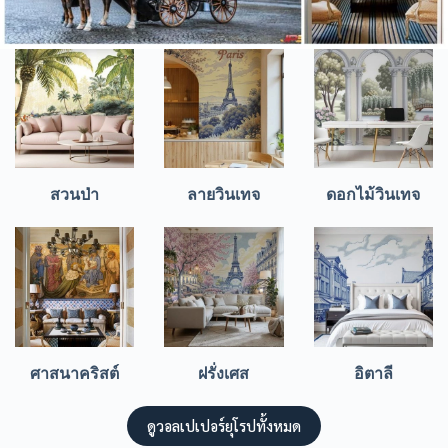
สวนป่า
ลายวินเทจ
ดอกไม้วินเทจ
ศาสนาคริสต์
ฝรั่งเศส
อิตาลี
ดูวอลเปเปอร์ยุโรปทั้งหมด