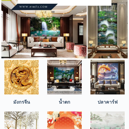
มังกรจีน
น้ำตก
ปลาคาร์ฟ