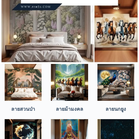
ลายสวนป่า
ลายม้ามงคล
ลายนกยูง