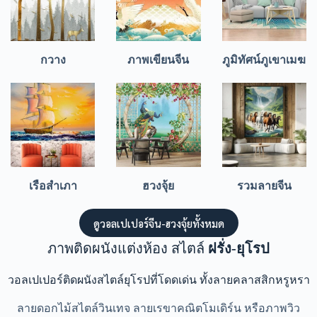
กวาง
ภาพเขียนจีน
ภูมิทัศน์ภูเขาเมฆ
เรือสำเภา
ฮวงจุ้ย
รวมลายจีน
ดูวอลเปเปอร์จีน-ฮวงจุ้ยทั้งหมด
ภาพติดผนังแต่งห้อง สไตล์
ฝรั่ง-ยุโรป
วอลเปเปอร์ติดผนังสไตล์ยุโรปที่โดดเด่น ทั้งลายคลาสสิกหรูหรา
ลายดอกไม้สไตล์วินเทจ ลายเรขาคณิตโมเดิร์น หรือภาพวิว