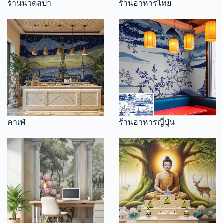
ร้านนวดสปา
ร้านอาหารไทย
คาเฟ่
ร้านอาหารญี่ปุ่น