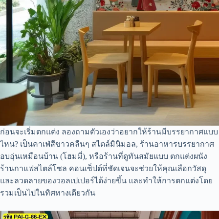
ก่อนจะเริ่มตกแต่ง ลองถามตัวเองว่าอยากให้ร้านมีบรรยากาศแบบ
ไหน? เป็นคาเฟ่สีขาวคลีนๆ สไตล์มินิมอล, ร้านอาหารบรรยากาศ
อบอุ่นเหมือนบ้าน (โฮมมี่), หรือร้านที่ดูทันสมัยแบบ ตกแต่งผนัง
ร้านกาแฟสไตล์โซล คอนเซ็ปต์ที่ชัดเจนจะช่วยให้คุณเลือกวัสดุ
และลวดลายของวอลเปเปอร์ได้ง่ายขึ้น และทำให้การตกแต่งโดย
รวมเป็นไปในทิศทางเดียวกัน