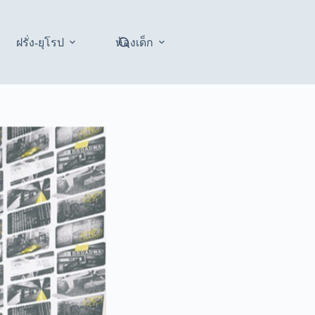
ฝรั่ง-ยุโรป
ห้องเด็ก