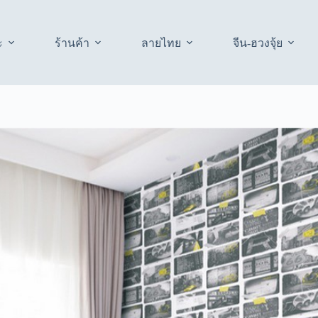
ะ
ร้านค้า
ลายไทย
จีน-ฮวงจุ้ย