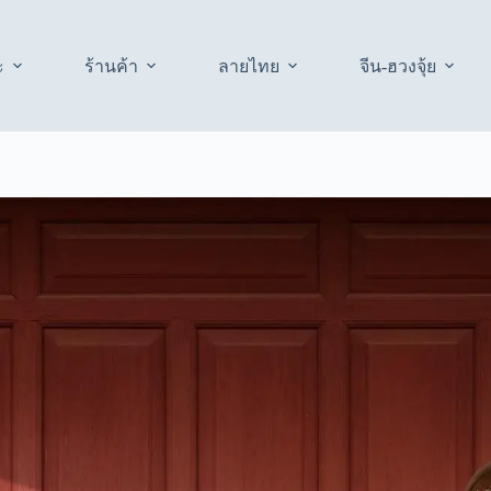
ะ
ร้านค้า
ลายไทย
จีน-ฮวงจุ้ย