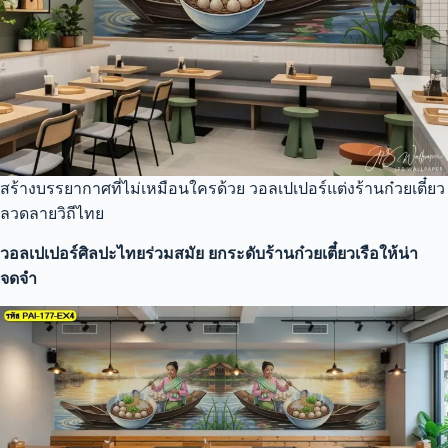
สร้างบรรยากาศที่ไม่เหมือนใครด้วย วอลเปเปอร์แต่งร้านก๋วยเตี๋ยว
ลวดลายวิถีไทย
วอลเปเปอร์ศิลปะไทยร่วมสมัย ยกระดับร้านก๋วยเตี๋ยวเรือให้น่า
จดจำ