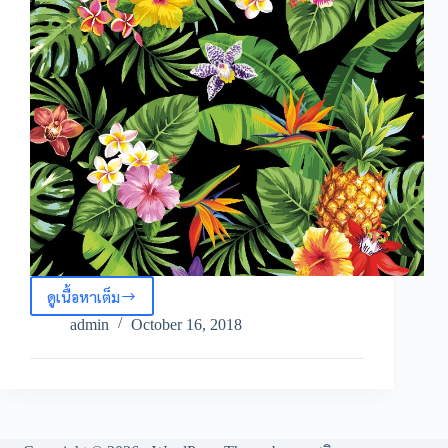
ดูเนื้อหาเต็ม
ภาพ
เวก
admin
October 16, 2018
เตอร์
สับปะรด
ใบ
ต้น
ปาล์ม
และ