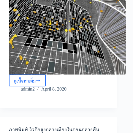
ดูเนื้อหาเต็ม
ภาพ
พิมพ์
admin2
April 8, 2020
ลาย
กราฟิก
โทน
สี
เทา
เข้ม
ปนดำ
ภาพพิมพ์ วิวตึกสูงกลางเมืองในตอนกลางคืน