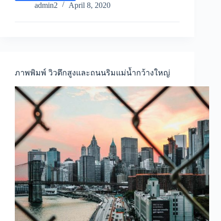
พิมพ์
admin2
April 8, 2020
วิว
ตึก
สูง
กลาง
เมือง
ใน
ตอน
ภาพพิมพ์ วิวตึกสูงและถนนริมแม่น้ำกว้างใหญ่
กลาง
คืน