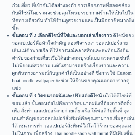
ก๋วยเตี๋ยว ที่เข้ากันได้อย่างลงตัว การเลือกภาพที่สอดคล้อง
กับดีไซน์โดยรวมจะช่วยคุมโทนบรรยากาศร้านให้เป็นไปใน
ทิศทางเดียวกัน ทำให้ร้านดูสวยงามและเป็นมืออาชีพมากยิ่ง
ขึ้น
ขั้นตอน ที่ 2 เลือกดีไซน์ที่ใช่และบอกเล่าเรื่องราว
ดีไซน์ของ
วอลเปเปอร์คือหัวใจสำคัญ ลองพิจารณา วอลเปเปอร์ลาย
เส้นแม่ค้าพายเรือ ที่ให้อารมณ์คลาสสิกและสะท้อนถึงต้น
ตำรับของก๋วยเตี๋ยวเรือได้อย่างสมบูรณ์แบบ ลวดลายเช่นนี้
ไม่เพียงแต่สวยงาม แต่ยังสามารถสร้างเรื่องราวและความ
ผูกพันทางอารมณ์กับลูกค้าได้เป็นอย่างดี ซึ่งการใช้ Custom
boat noodle wallpaper จะช่วยให้ร้านของคุณแตกต่างจากคู่
แข่ง
ขั้นตอน ที่ 3 วัดขนาดผนังและปรับแต่งดีไซน์
เมื่อได้ดีไซน์ที่
ชอบแล้ว ขั้นตอนต่อไปคือการวัดขนาดผนังที่ต้องการติดตั้ง
เพื่อ สั่งทำวอลเปเปอร์ลายก๋วยเตี๋ยวเรือ ให้พอดีกับพื้นที่ จุด
เด่นสำคัญของวอลเปเปอร์สั่งพิมพ์คือคุณสามารถเพิ่มลูกเล่น
ได้ เช่น การทำ วอลเปเปอร์สั่งพิมพ์ใส่โลโก้ร้าน ของคุณลง
ไปในภาพ เพื่อสร้าง Thai noodle shop wall mural ที่มีเพียงชิ้น