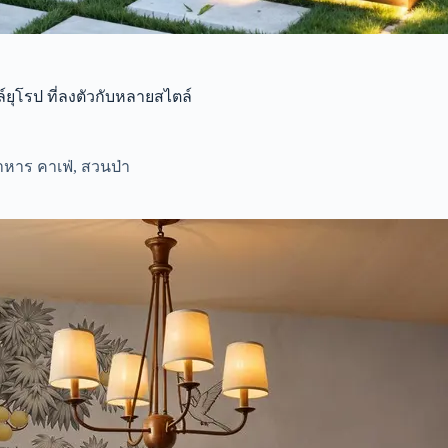
์ยุโรป ที่ลงตัวกับหลายสไตล์
าหาร คาเฟ่
,
สวนป่า