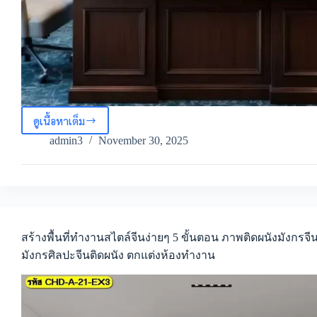
ดูเนื้อหาเต็ม
แรง
บันดาล
admin3
November 30, 2025
ใจ
จาก
ภาพ
วาด
ลาย
มังกร
เส
สร้างพื้นที่ทำงานสไตล์จีนง่ายๆ 5 ขั้นตอน ภาพติดผนังมังกรจีน
ริม
มังกรศิลปะจีนติดผนัง ตกแต่งห้องทำงาน
ฮ
วง
จุ้ย
เปลี่ยน
ห้อง