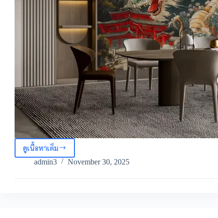
ดูเนื้อหาเต็ม
วอลเปเปอร์
มังกร
admin3
November 30, 2025
จีน
ภาพ
วาด
มังกร
สไตล์
จีน