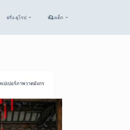
ฝรั่ง-ยุโรป
ห้องเด็ก
อลเปเปอร์ภาพวาดมังกร