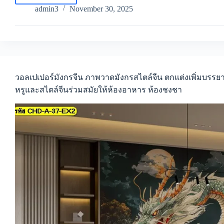
ไอ
admin3
November 30, 2025
เดีย
วอลเปเปอร์
มังกร
จีน
วอลเปเปอร์
ลาย
ศิลปะ
วอลเปเปอร์มังกรจีน ภาพวาดมังกรสไตล์จีน ตกแต่งเพิ่มบรร
มังกร
หรูและสไตล์จีนร่วมสมัยให้ห้องอาหาร ห้องชงชา
จีน
Feng
shui
dragon
painting
ที่
ใช้
ตกแต่ง
ได้
ทุก
มุม
บ้าน