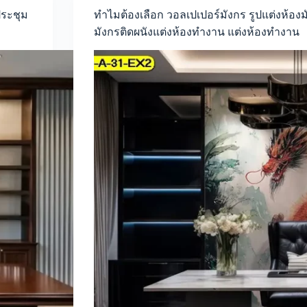
ด้วย
ประชุม
ทำไมต้องเลือก วอลเปเปอร์มังกร รูปแต่งห้อง
วอลเปเปอร์
มังกรติดผนังแต่งห้องทำงาน แต่งห้องทำงาน
มังกร
จีน
เส
ริม
ฮ
วง
จุ้ย
สวย
หรู