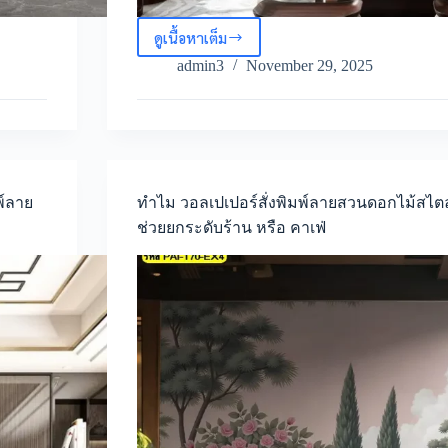
ดูเนื้อหาเต็ม
ไอ
เดีย
admin3
November 29, 2025
การ
แต่ง
บ้าน
สไตล์
จีน
ด้วย
วอลเปเปอร์
พ์ลาย
ทำไม วอลเปเปอร์สั่งพิมพ์ลายสวนดอกไม้สไตล์
ลาย
ช่วยยกระดับร้าน หรือ คาเฟ่
มังกร
ภาพ
ติด
ผนัง
ลาย
มังกร
จีน
dragon
wall
mural
เส
ริม