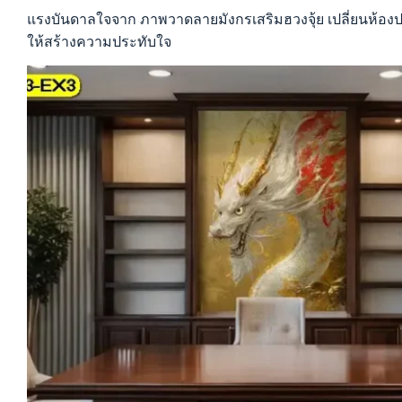
ตกแต่ง
แรงบันดาลใจจาก ภาพวาดลายมังกรเสริมฮวงจุ้ย เปลี่ยนห้อง
เพิ่ม
ให้สร้างความประทับใจ
บรรยากาศ
หรู
และ
สไตล์
จีน
ร่วม
สมัย
ให้
ห้อง
อาหาร
ห้อง
ชงชา