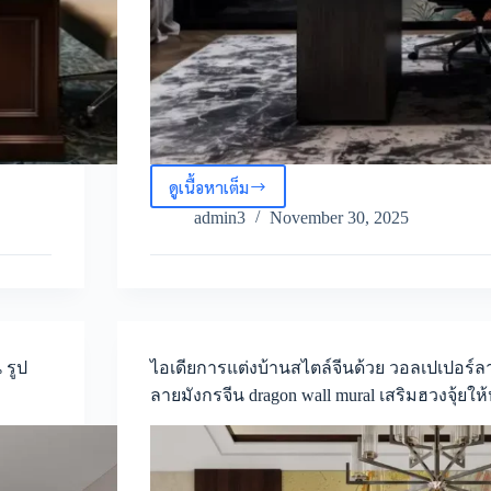
ดูเนื้อหาเต็ม
ทำไม
ต้อง
admin3
November 30, 2025
เลือก
วอลเปเปอร์
มังกร
รูป
แต่ง
ห้อง
มังกร
 รูป
ไอเดียการแต่งบ้านสไตล์จีนด้วย วอลเปเปอร์ล
โม
ลายมังกรจีน dragon wall mural เสริมฮวงจุ้ยให้
เดิร์น
ภาพ
มังกร
ติด
ผนัง