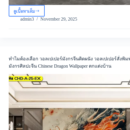
ดูเนื้อหาเต็ม
สร้าง
พื้นที่
admin3
November 29, 2025
ทำงาน
สไตล์
จีน
ง่ายๆ
5
ขั้น
ตอน
ทำไมต้องเลือก วอลเปเปอร์มังกรจีนติดผนัง วอลเปเปอร์สั่งพิม
ภาพ
มังกรศิลปะจีน Chinese Dragon Wallpaper ตกแต่งบ้าน
ติด
ผนัง
มังกร
จีน
รูป
มังกร
ศิลปะ
จีน
ติด
ผนัง
ตกแต่ง
ห้อง