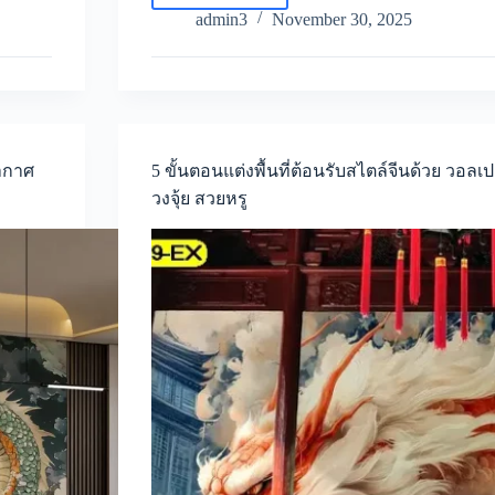
ขั้น
admin3
November 30, 2025
ตอน
แต่ง
ศาล
เจ้า
และ
มุม
สัก
ยากาศ
5 ขั้นตอนแต่งพื้นที่ต้อนรับสไตล์จีนด้วย วอลเ
กา
วงจุ้ย สวยหรู
ระ
ด้วย
วอลเปเปอร์
ภาพ
วาด
มังกร
จีน