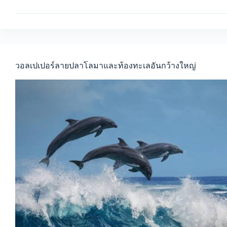
สำหรับ
ตกแต่ง
ผนัง
ลาย
ริม
ทะเล
ยาม
วอลเปเปอร์ลายปลาโลมาและท้องทะเลอันกว้างใหญ่
อา
ทิต
ย์อัศ
ดง