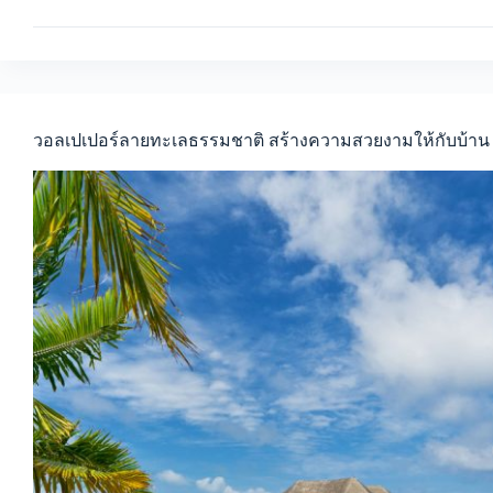
แต่ง
ห้อง
ด้วย
วอลเปเปอร์
ลาย
ภาพ
พิมพ์
วอลเปเปอร์ลายทะเลธรรมชาติ สร้างความสวยงามให้กับบ้าน
ทะเล
สวยงาม