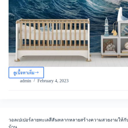
ดูเนื้อหาเต็ม
วอลเปเปอร์
ลาย
admin
February 4, 2023
ปลา
โลมา
และ
ท้อง
ทะเล
อัน
กว้าง
วอลเปเปอร์ลายทะเลสีสันหลากหลายสร้างความสวยงามให้กั
ใหญ่
บ้าน