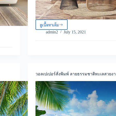
ดูเนื้อหาเต็ม
ไอ
เดีย
admin2
July 15, 2021
แต่ง
บ้าน
ด้วย
วอลเปเปอร์
ลาย
ทะเล
สาม
มิติ
วอลเปเปอร์สั่งพิมพ์ ลายธรรมชาติทะเลสวยง