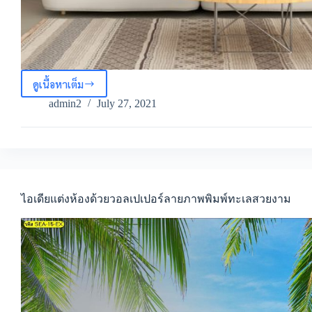
ดูเนื้อหาเต็ม
วอลเปเปอร์
ลาย
admin2
July 27, 2021
ทะเล
สีสัน
หลาก
หลาย
สร้าง
ความ
สวยงาม
ไอเดียแต่งห้องด้วยวอลเปเปอร์ลายภาพพิมพ์ทะเลสวยงาม
ให้
กับ
มุม
บ้าน