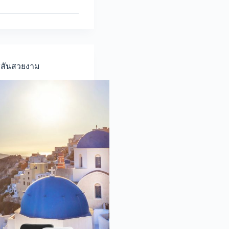
ีสันสวยงาม