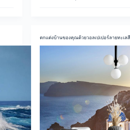
วอลเปเปอร์
ไว้
ใน
บ้าน
ด้วย
ลวดลาย
มหาสมุทร
ตกแต่งบ้านของคุณด้วยวอลเปเปอร์ลายทะเลส
และ
เรือ
สุด
เก๋