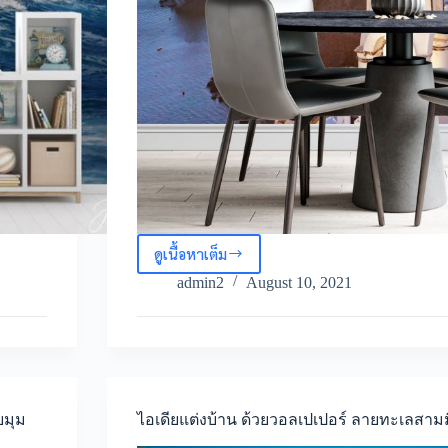
ดูเนื้อหาเต็ม
ตกแต่ง
บ้าน
admin2
August 10, 2021
ของ
คุณ
ด้วย
วอลเปเปอร์
ลาย
ทะเล
สีสัน
บมุม
ไอเดียแต่งบ้าน ด้วยวอลเปเปอร์ ลายทะเลสามม
สวยงาม