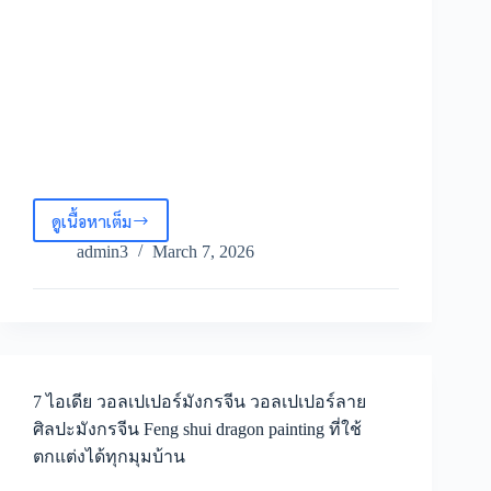
ดูเนื้อหาเต็ม
ทำไม
ต้อง
admin3
March 7, 2026
วอลเปเปอร์
ลาย
กรุ
ผนัง
ไม้
วอลเปเปอร์
ลายไม้
7 ไอเดีย วอลเปเปอร์มังกรจีน วอลเปเปอร์ลาย
แนว
ศิลปะมังกรจีน Feng shui dragon painting ที่ใช้
ตั้ง
ตกแต่งได้ทุกมุมบ้าน
ภาพ
ติด