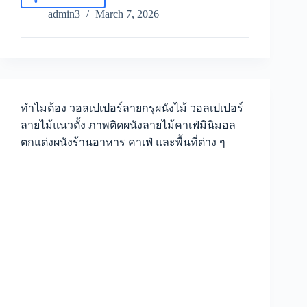
วอลเปเปอร์
ลายไม้
admin3
March 7, 2026
สี
น้ำตาล
แดง
Red
Wood
Panel
Wall
ทำไมต้อง วอลเปเปอร์ลายกรุผนังไม้ วอลเปเปอร์
Mural
ลายไม้แนวตั้ง ภาพติดผนังลายไม้คาเฟ่มินิมอล
ไอ
ตกแต่งผนังร้านอาหาร คาเฟ่ และพื้นที่ต่าง ๆ
เดีย
ตกแต่ง
ผนัง
สไตล์
คลาส
สิก