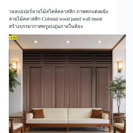
ผนัง
ลายไม้
วอลเปเปอร์ลายไม้สไตล์คลาสสิก ภาพตกแต่งผนัง
แกะ
ลายไม้คลาสสิก Colonial wood panel wall mural
ลาย
สร้างบรรยากาศหรูอบอุ่นภายในห้อง
Thai
style
wall
mural
design
สร้าง
บรรยากาศ
ไทย
คลาส
สิก
ให้
พื้นที่
ภายใน