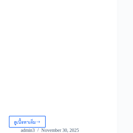
ผนัง
ลายไม้
คาเฟ่
มิ
นิ
มอล
ตกแต่ง
ผนัง
ร้าน
อาหาร
คาเฟ่
และ
พื้นที่
ต่าง
ๆ
ดูเนื้อหาเต็ม
7
ไอ
admin3
November 30, 2025