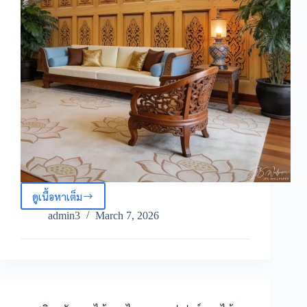
ดูเนื้อหาเต็ม
วอลเปเปอร์
ลายไม้
admin3
March 7, 2026
ลาย
ไทย
วอลเปเปอร์
ลายไม้
ไทย
ประยุกต์
Thai