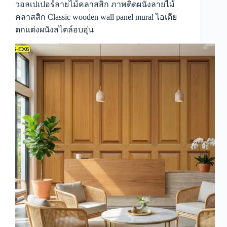
ลาย
วอลเปเปอร์ลายไม้คลาสสิก ภาพติดผนังลายไม้
ผนัง
คลาสสิก Classic wooden wall panel mural ไอเดีย
ไม้
ตกแต่งผนังสไตล์อบอุ่น
ตกแต่ง
วอลเปเปอร์
ลายไม้
สไตล์
วิน
เทจ
ไอ
เดีย
ภาพ
ติด
ผนัง
ลาย
ผนัง
ไม้
ตกแต่ง