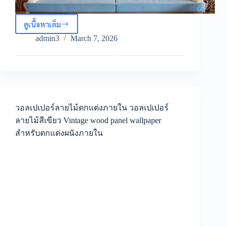
ดูเนื้อหาเต็ม
ภาพ
ติด
admin3
March 7, 2026
ผนัง
ลายไม้
ลาย
ไทย
วอลเปเปอร์
ลายไม้
ตกแต่ง
วอลเปเปอร์ลายไม้ตกแต่งภายใน วอลเปเปอร์
ผนัง
ลายไม้สีเขียว Vintage wood panel wallpaper
วอลเปเปอร์
สำหรับตกแต่งผนังภายใน
ลาย
กรุ
ไม้
โบราณ
ไอ
เดีย
ตกแต่ง
ผนัง
ลายไม้
สไตล์