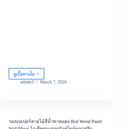
ไทย
ดูเนื้อหาเต็ม
วอลเปเปอร์
ลายไม้
admin3
March 7, 2026
ตกแต่ง
ภายใน
วอลเปเปอร์
ลายไม้
สี
เขียว
Vintage
วอลเปเปอร์ลายไม้สีน้ำตาลแดง Red Wood Panel
wood
Wall Mural ไอเดียตกแต่งผนังสไตล์คลาสสิก