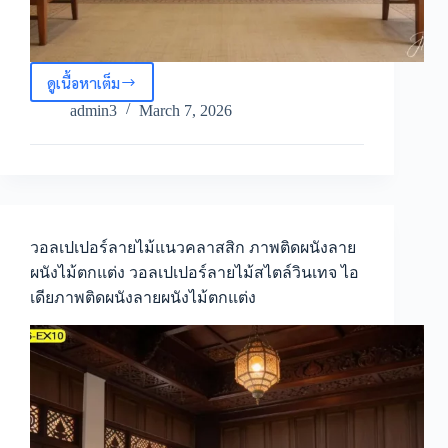
ดูเนื้อหาเต็ม
วอลเปเปอร์
ลายไม้
admin3
March 7, 2026
สไตล์
คลาส
สิก
ภาพ
ตกแต่ง
ผนัง
ลายไม้
วอลเปเปอร์ลายไม้แนวคลาสสิก ภาพติดผนังลาย
คลาส
ผนังไม้ตกแต่ง วอลเปเปอร์ลายไม้สไตล์วินเทจ ไอ
สิก
เดียภาพติดผนังลายผนังไม้ตกแต่ง
Colonial
wood
panel
wall
mural
สร้าง
บรรยากาศ
หรู