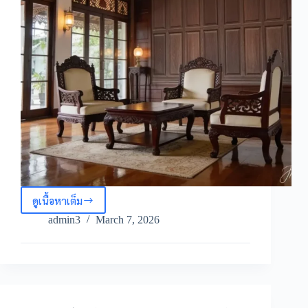
อบอุ่น
ภายใน
ห้อง
ดูเนื้อหาเต็ม
วอลเปเปอร์
ลายไม้
admin3
March 7, 2026
แนว
คลาส
สิก
ภาพ
ติด
ผนัง