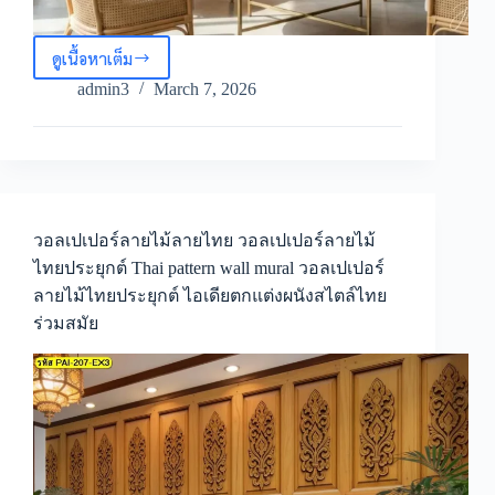
ดูเนื้อหาเต็ม
วอลเปเปอร์
ลายไม้
admin3
March 7, 2026
คลาส
สิก
ภาพ
ติด
ผนัง
ลายไม้
คลาส
วอลเปเปอร์ลายไม้ลายไทย วอลเปเปอร์ลายไม้
สิก
ไทยประยุกต์ Thai pattern wall mural วอลเปเปอร์
Classic
ลายไม้ไทยประยุกต์ ไอเดียตกแต่งผนังสไตล์ไทย
wooden
wall
ร่วมสมัย
panel
mural
ไอ
เดีย
ตกแต่ง
ผนัง
สไตล์
อบอุ่น