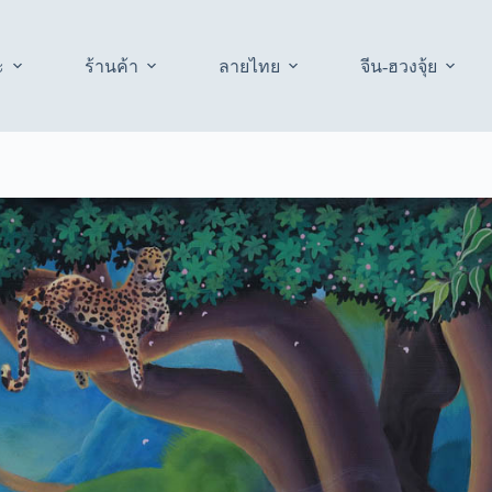
ะ
ร้านค้า
ลายไทย
จีน-ฮวงจุ้ย