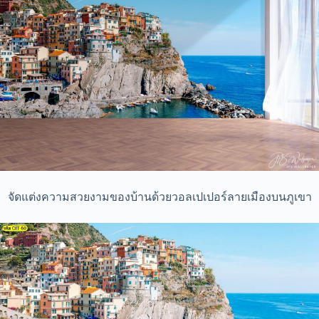
จัดแต่งความสวยงามของบ้านด้วยวอลเปเปอร์ลายเมืองบนภูเขา