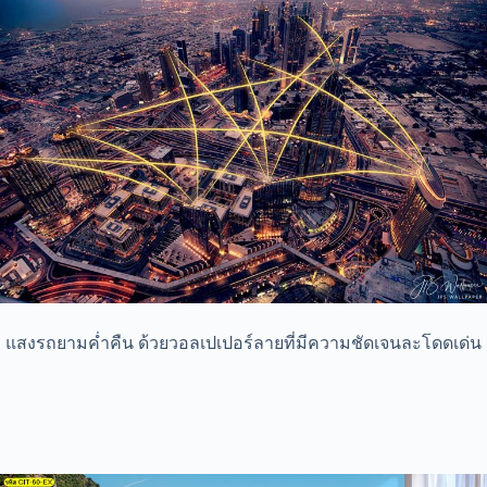
แสงรถยามค่ำคืน ด้วยวอลเปเปอร์ลายที่มีความชัดเจนละโดดเด่น