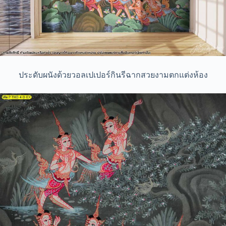
ประดับผนังด้วยวอลเปเปอร์กินรีฉากสวยงามตกแต่งห้อง