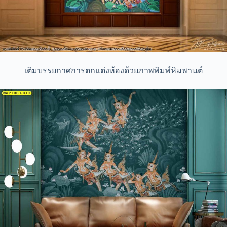
เติมบรรยกาศการตกแต่งห้องด้วยภาพพิมพ์หิมพานต์