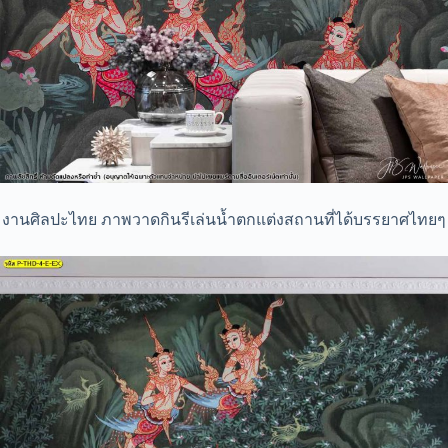
งานศิลปะไทย ภาพวาดกินรีเล่นน้ำตกแต่งสถานที่ได้บรรยาศไทยๆ