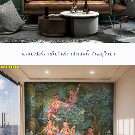
วอลเปเปอร์ลายใบกินรีกำลังเล่นน้ำกันอยู่ในป่า