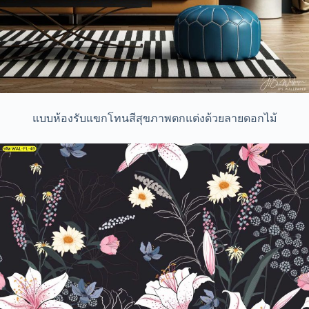
แบบห้องรับแขกโทนสีสุขภาพตกแต่งด้วยลายดอกไม้