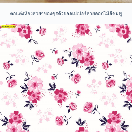
ตกแต่งห้องสวยๆของคุรด้วยอลเปเปอร์ลายดอกไม้สีชมพู