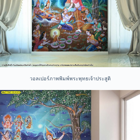
วอลเปอร์ภาพพิมพ์พระพุทธเจ้าประสูติ