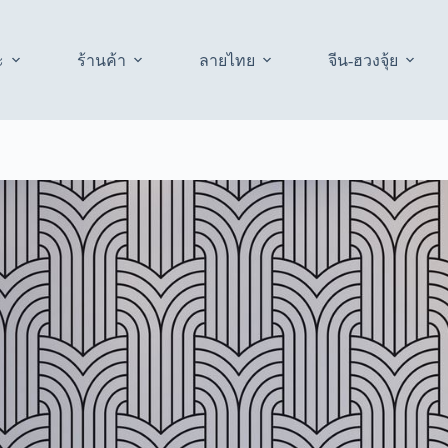
ะ
ร้านค้า
ลายไทย
จีน-ฮวงจุ้ย