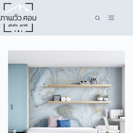
Skip
to
content