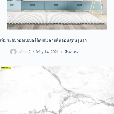
เพิ่มระดับวอลเปเปอร์ติดผนังลายหินอ่อนสุดหรูหรา
admin2
May 14, 2021
หินอ่อน