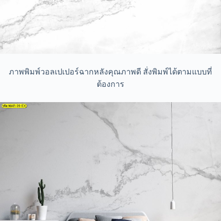
ภาพพิมพ์วอลเปเปอร์ฉากหลังคุณภาพดี สั่งพิมพ์ได้ตามแบบที่
ต้องการ