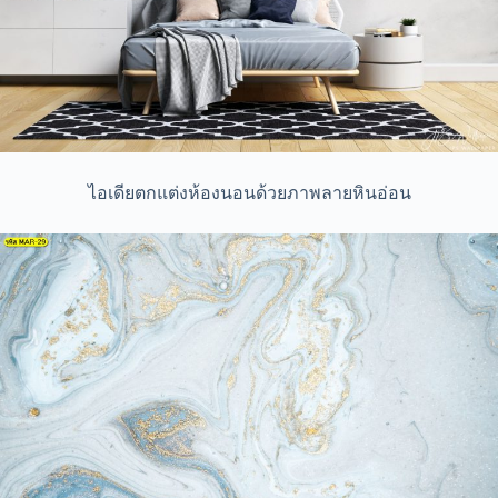
ไอเดียตกแต่งห้องนอนด้วยภาพลายหินอ่อน