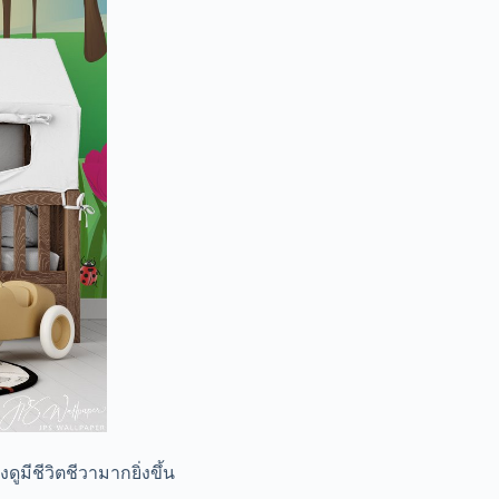
มีชีวิตชีวามากยิ่งขึ้น