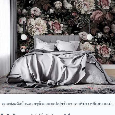
ตกแต่งผนังบ้านสวยๆด้วยวอลเปเปอร์งบราคาที่ประหยัดสบายเป๋า