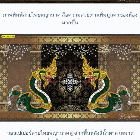
ภาพพิมพ์ลายไทยพญานาค สื่่อความสวยงามเพิ่มมูลค่าของห้อง
มากขึ้น
วอลเปเปอร์ลายไทยพญานาคคู่ ฉากพื้นหลังสีน้ำตาล เหมาะ