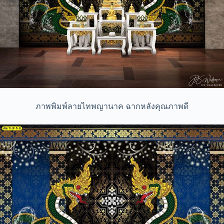
ภาพพิมพ์ลายไทพญานาค ฉากหลังคุณภาพดี