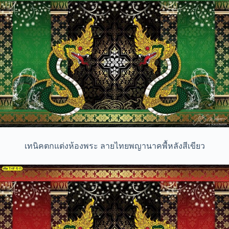
เทนิคตกแต่งห้องพระ ลายไทยพญานาคพื้หลังสีเขียว