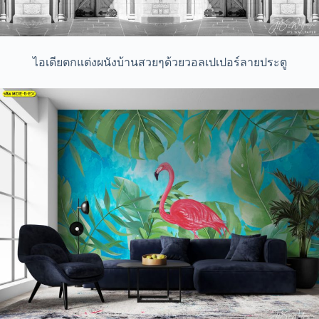
ไอเดียตกแต่งผนังบ้านสวยๆด้วยวอลเปเปอร์ลายประตู