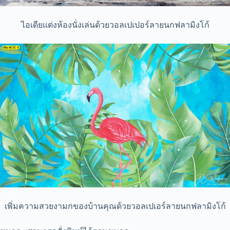
ไอเดียแต่งห้องนั่งเล่นด้วยวอลเปเปอร์ลายนกฟลามิงโก้
เพิ่มความสวยงามกของบ้านคุณด้วยวอลเปเอร์ลายนกฟลามิงโก้