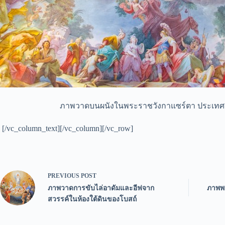
ภาพวาดบนผนังในพระราชวังกาแซร์ตา ประเทศอิต
[/vc_column_text][/vc_column][/vc_row]
PREVIOUS
POST
ภาพวาดการขับไล่อาดัมและอีฟจาก
ภาพพร
สวรรค์ในห้องใต้ดินของโบสถ์