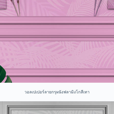
วอลเปเปอร์ลายกรุผนังฟลามิงโกสีเทา