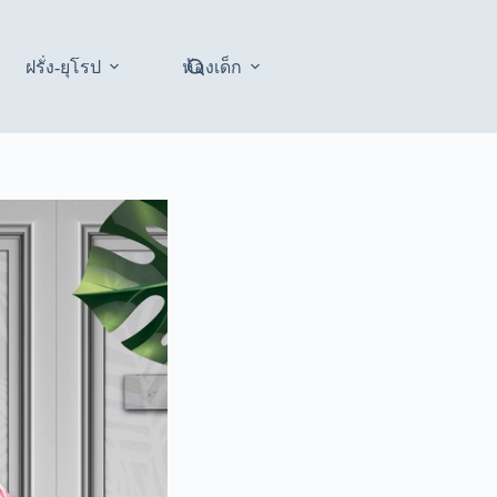
ฝรั่ง-ยุโรป
ห้องเด็ก