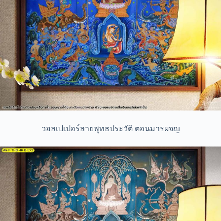
วอลเปเปอร์ลายพุทธประวัติ ตอนมารผจญ