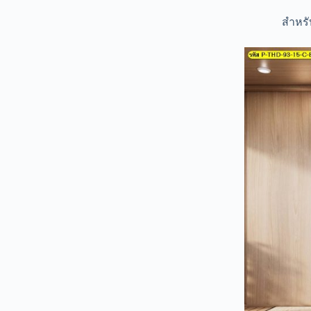
สำหรั