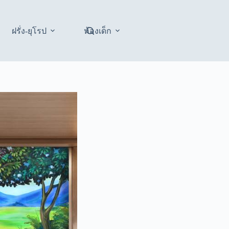
ฝรั่ง-ยุโรป
ห้องเด็ก