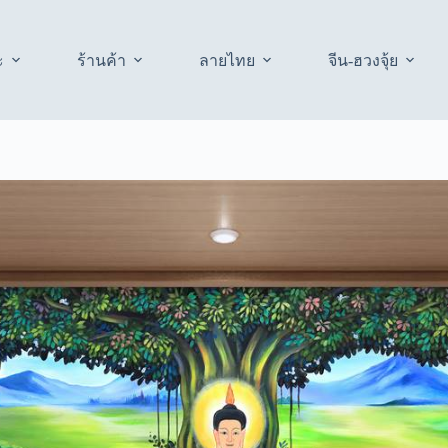
ะ
ร้านค้า
ลายไทย
จีน-ฮวงจุ้ย