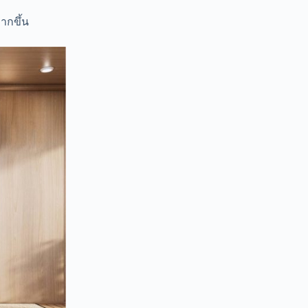
ากขึ้น