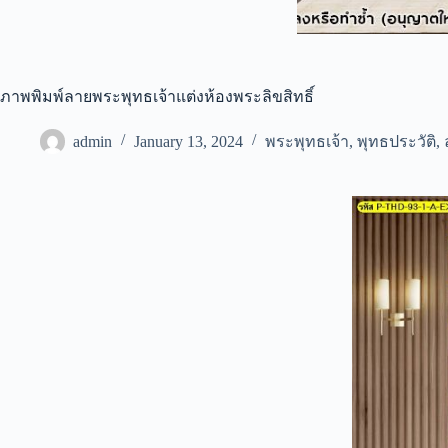
ภาพพิมพ์ลายพระพุทธเจ้าแต่งห้องพระลิขสิทธิ์
admin
January 13, 2024
พระพุทธเจ้า
,
พุทธประวัติ
,