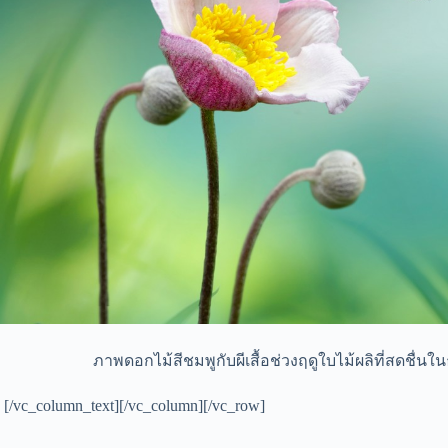
ภาพดอกไม้สีชมพูกับผีเสื้อช่วงฤดูใบไม้ผลิที่สดชื่นใ
[/vc_column_text][/vc_column][/vc_row]