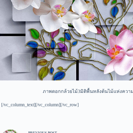
ภาพดอกกล้วยไม้3มิติพื้นหลังต้นไม้แห่งความส
[/vc_column_text][/vc_column][/vc_row]
PREVIOUS
POST