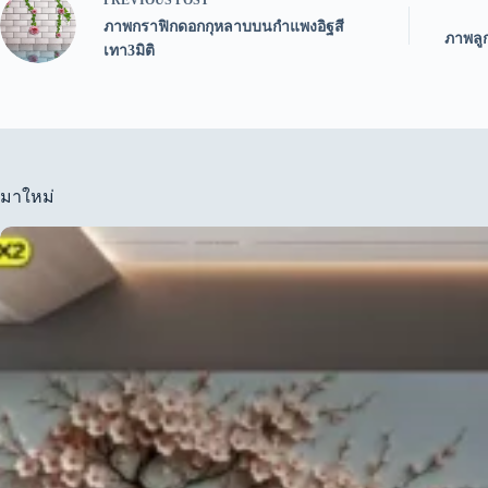
ภาพกราฟิกดอกกุหลาบบนกำแพงอิฐสี
ภาพลู
เทา3มิติ
มาใหม่