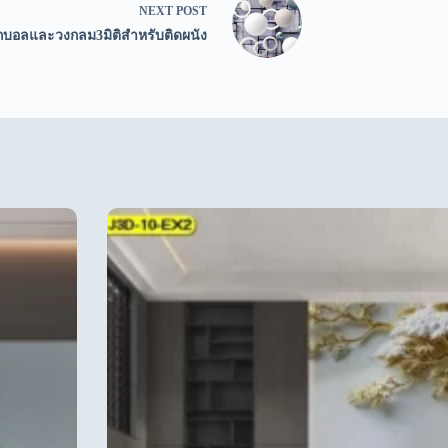
NEXT
POST
กบอลและวงกลม3มิติสำหรับติดผนัง