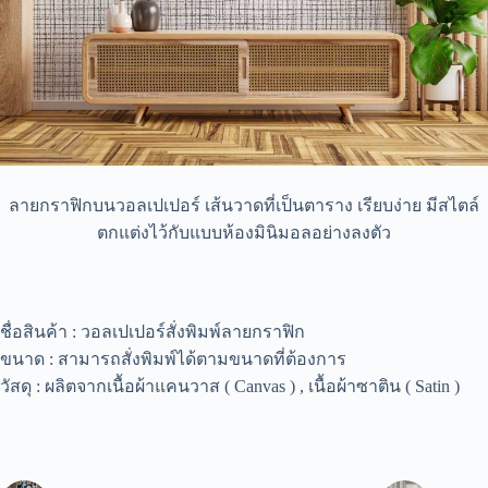
ลายกราฟิกบนวอลเปเปอร์ เส้นวาดที่เป็นตาราง เรียบง่าย มีสไตล์
ตกแต่งไว้กับแบบห้องมินิมอลอย่างลงตัว
ชื่อสินค้า : วอลเปเปอร์สั่งพิมพ์ลายกราฟิก
ขนาด : สามารถสั่งพิมพ์ได้ตามขนาดที่ต้องการ
วัสดุ : ผลิตจากเนื้อผ้าแคนวาส ( Canvas ) , เนื้อผ้าซาติน ( Satin )