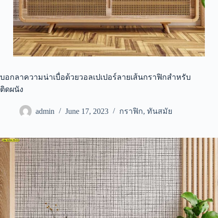
บอกลาความน่าเบื่อด้วยวอลเปเปอร์ลายเส้นกราฟิกสำหรับ
ติดผนัง
admin
June 17, 2023
กราฟิก
,
ทันสมัย