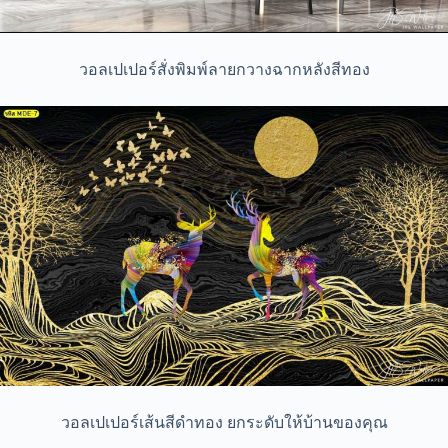
วอลเปเปอร์สั่งพิมพ์ลายกวางฉากหลังสีทอง
วอลเปเปอร์เส้นสีดำทอง ยกระดับให้บ้านของคุณ